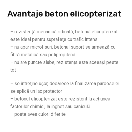
Avantaje beton elicopterizat
– rezistenţă mecanică ridicată, betonul elicopterizat
este ideal pentru suprafeţe cu trafic intens
– nu apar microfisuri, betonul suport se armează cu
fibră metalică sau polipropilenă
– nu are puncte slabe, rezistenţa este aceeaşi peste
tot
– se întreţine uşor, deoarece la finalizarea pardoselei
se aplică un lac protector
– betonul elicopterizat este rezistent la acţiunea
factorilor chimici, la înghet sau caniculă
– poate avea culori diferite