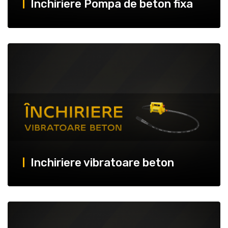
Inchiriere Pompa de beton fixa
Inchiriere vibratoare beton