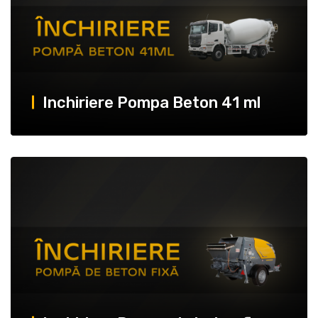
Inchiriere Pompa Beton 41 ml