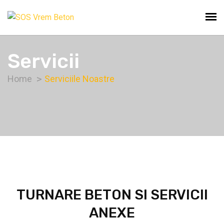
Servicii
Home
Serviciile Noastre
TURNARE BETON SI SERVICII
ANEXE