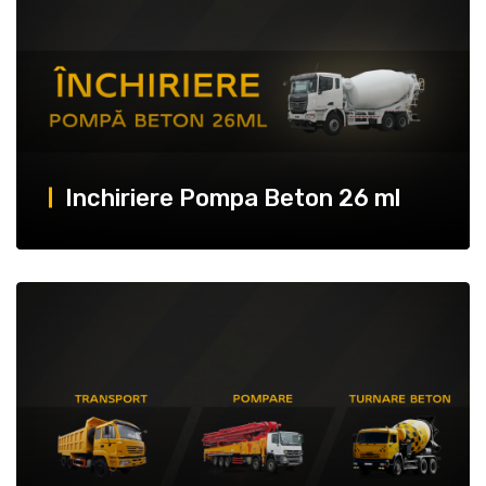
Inchiriere Pompa Beton 26 ml