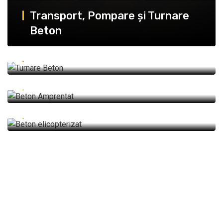
Transport, Pompare şi Turnare
Beton
Turnare Beton
Beton Amprentat
Beton elicopterizat