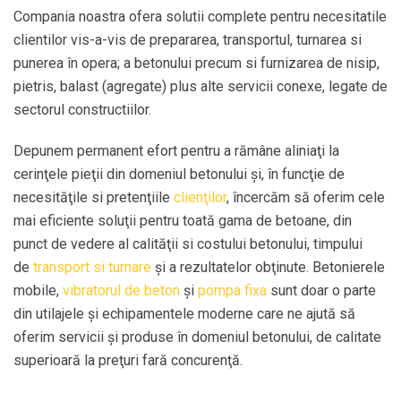
Compania noastra ofera solutii complete pentru necesitatile
clientilor vis-a-vis de prepararea, transportul, turnarea si
punerea în opera; a betonului precum si furnizarea de nisip,
pietris, balast (agregate) plus alte servicii conexe, legate de
sectorul constructiilor.
Depunem permanent efort pentru a rămâne aliniaţi la
cerinţele pieţii din domeniul betonului şi, în funcţie de
necesităţile si pretenţiile
clienţilor
, încercăm să oferim cele
mai eficiente soluţii pentru toată gama de betoane, din
punct de vedere al calităţii si costului betonului, timpului
de
transport si turnare
şi a rezultatelor obţinute. Betonierele
mobile,
vibratorul de beton
şi
pompa fixa
sunt doar o parte
din utilajele şi echipamentele moderne care ne ajută să
oferim servicii şi produse în domeniul betonului, de calitate
superioară la preţuri fară concurenţă.